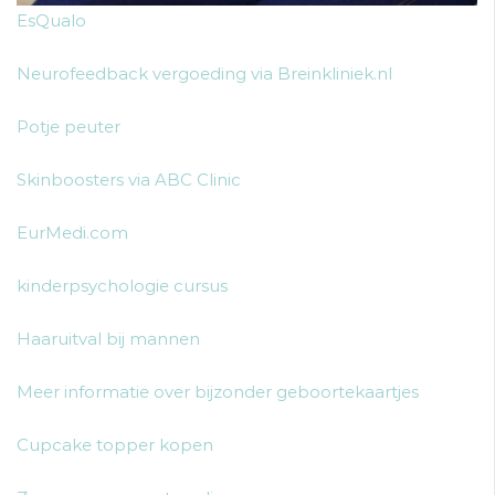
EsQualo
Neurofeedback vergoeding via Breinkliniek.nl
Potje peuter
Skinboosters via ABC Clinic
EurMedi.com
kinderpsychologie cursus
Haaruitval bij mannen
Meer informatie over bijzonder geboortekaartjes
Cupcake topper kopen